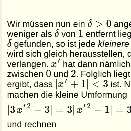
>
0
δ
Wir müssen nun ein
ange
1
δ
weniger als
von
entfernt lie
δ
gefunden, so ist jede
kleinere
wird sich gleich herausstellen, 
′
x
verlangen.
hat dann nämlic
0
2
zwischen
und
. Folglich lieg
′
|
+
1
|
<
3
x
ergibt, dass
ist. 
machen die kleine Umformung
′
2
′
2
|
3
−
3
|
=
3
|
−
1
|
=
x
x
und rechnen