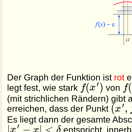
Der Graph der Funktion ist
rot
e
′
(
)
(
f
x
f
legt fest, wie stark
von
(mit strichlichen Rändern) gibt
′
(
,
x
erreichen, dass der Punkt
Es liegt dann der gesamte Absc
′
|
−
|
<
x
x
δ
entspricht, inner