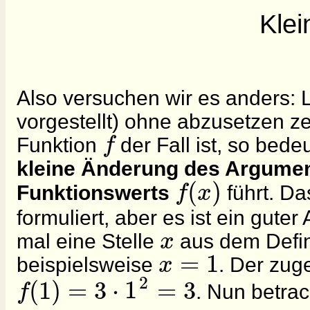
Kle
Also versuchen wir es anders: L
vorgestellt) ohne abzusetzen zei
f
Funktion
der Fall ist, so bede
kleine Änderung des Argume
(
)
f
x
Funktionswerts
führt. Da
formuliert, aber es ist ein gute
x
mal eine Stelle
aus dem Defin
=
1
x
beispielsweise
. Der zug
2
(
1
)
=
3
⋅
1
=
3
f
. Nun betrac