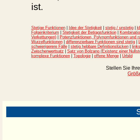
ist.
Stetige Funktionen
|
Idee der Stetigkeit
|
stetig / unstetig
|
k
Folgenkriterium
|
Stetigkeit der Betragsfunktion
|
Kombinatio
Verkettungen)
|
Potenzfunktionen, Polynomfunktionen und ra
Wurzelfunktionen
|
differenzierbare Funktionen sind stetig
|
schwierigerere Fälle
|
stetig hebbare Definitionslücken
|
link
Zwischenwertsatz
|
Satz von Bolzano (Existenz einer Nullste
komplexe Funktionen
|
Topologie
|
offene Menge
|
Urbild
Stellen Sie Ihr
Größe
S