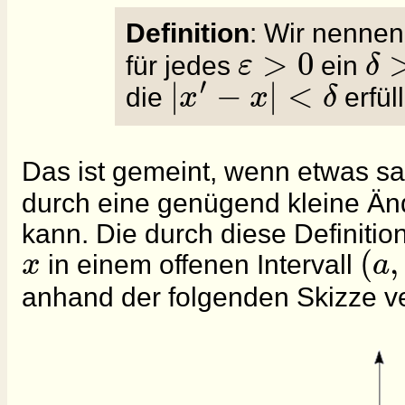
Definition
: Wir nenne
>
0
ε
δ
für jedes
ein
′
|
−
|
<
x
x
δ
die
erfül
Das ist gemeint, wenn etwas s
durch eine genügend kleine Ä
kann. Die durch diese Definitio
(
,
x
a
in einem offenen Intervall
anhand der folgenden Skizze ve