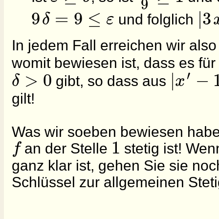
9
9
=
9
≤
|
3
δ
ε
und folglich
In jedem Fall erreichen wir al
womit bewiesen ist, dass es für
′
>
0
|
−
δ
x
gibt, so dass aus
gilt!
Was wir soeben bewiesen haben,
1
f
an der Stelle
stetig ist! Wen
ganz klar ist, gehen Sie sie noc
Schlüssel zur allgemeinen Stetig