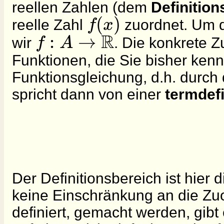
reellen Zahlen (dem
Definition
(
)
f
x
reelle Zahl
zuordnet. Um d
R
:
→
f
A
wir
. Die konkrete Z
Funktionen, die Sie bisher ken
Funktionsgleichung, d.h. durc
spricht dann von einer
termdefi
Der Definitionsbereich ist hie
keine Einschränkung an die Zuo
definiert, gemacht werden, gibt