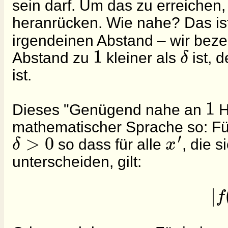
sein darf. Um das zu erreichen
heranrücken. Wie nahe? Das ist
irgendeinen Abstand – wir beze
1
δ
Abstand zu
kleiner als
ist, 
ist.
1
Dieses "Genügend nahe an
H
mathematischer Sprache so: Für
′
>
0
δ
x
so dass für alle
, die 
unterscheiden, gilt:
|
f