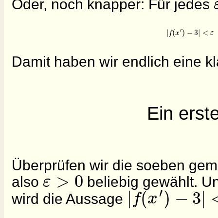
Oder, noch knapper: Für jedes
|
(
)
−
3
|
<
′
f
x
ε
f
Damit haben wir endlich eine kl
Ein erst
Überprüfen wir die soeben gem
>
0
ε
also
beliebig gewählt. U
′
|
(
)
−
3
|
f
x
wird die Aussage