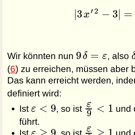
′
2
|
3
−
3
|
=
x
9
=
δ
ε
Wir könnten nun
, also
(
6
) zu erreichen, müssen aber
Das kann erreicht werden, ind
definiert wird:
ε
<
9
<
1
ε
Ist
, so ist
und 
9
führt.
ε
≥
9
≥
1
ε
Ist
, so ist
und 