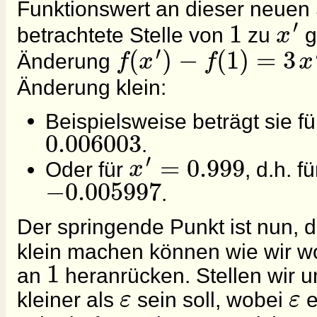
Funktionswert an dieser neuen S
′
1
x
betrachtete Stelle von
zu
g
′
(
)
−
(
1
)
=
3
f
x
f
x
Änderung
Änderung klein:
Beispielsweise beträgt sie f
0.006003
.
′
=
0.999
x
Oder für
, d.h. f
−
0.005997
.
Der springende Punkt ist nun, 
klein machen können wie wir wo
1
an
heranrücken. Stellen wir 
ε
ε
kleiner als
sein soll, wobei
e