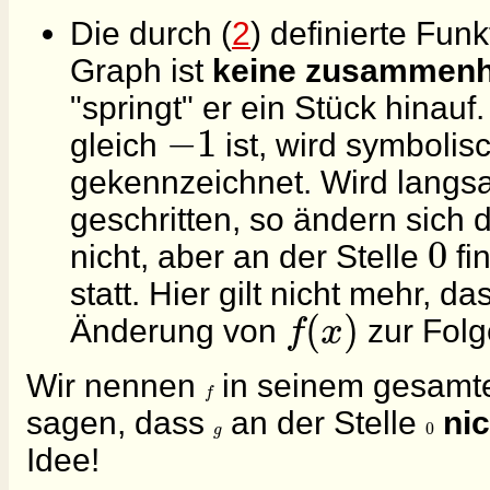
Die durch (
2
) definierte Fun
Graph ist
keine zusammenh
"springt" er ein Stück hinauf
−
1
gleich
ist, wird symbolis
gekennzeichnet. Wird langs
geschritten, so ändern sich
0
nicht, aber an der Stelle
fi
statt. Hier gilt nicht mehr, 
(
)
f
x
Änderung von
zur Folg
Wir nennen
in seinem gesamte
f
sagen, dass
an der Stelle
nic
0
g
Idee!