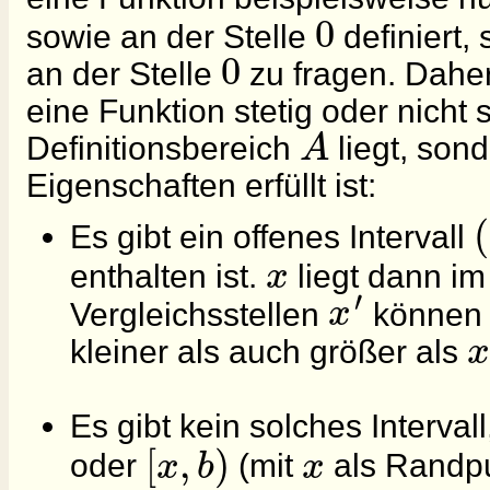
0
sowie an der Stelle
definiert,
0
an der Stelle
zu fragen. Daher
eine Funktion stetig oder nicht s
A
Definitionsbereich
liegt, son
Eigenschaften erfüllt ist:
(
Es gibt ein offenes Intervall
x
enthalten ist.
liegt dann im
′
x
Vergleichsstellen
können 
x
kleiner als auch größer als
Es gibt kein solches Intervall
[
,
)
x
b
x
oder
(mit
als Randpu